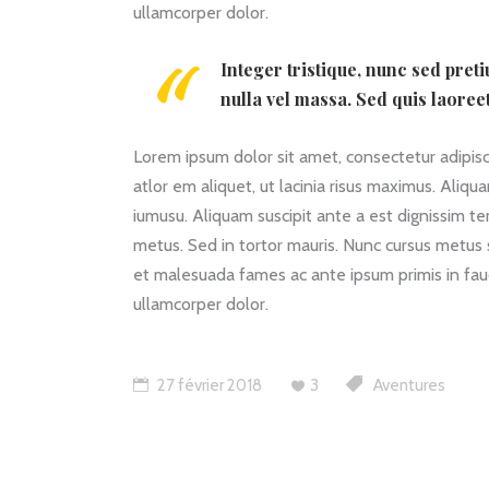
ullamcorper dolor.
Integer tristique, nunc sed pret
nulla vel massa. Sed quis laoree
Lorem ipsum dolor sit amet, consectetur adipiscin
atlor em aliquet, ut lacinia risus maximus. Aliqu
iumusu. Aliquam suscipit ante a est dignissim t
metus. Sed in tortor mauris. Nunc cursus metus
et malesuada fames ac ante ipsum primis in fauc
ullamcorper dolor.
27 février 2018
3
Aventures