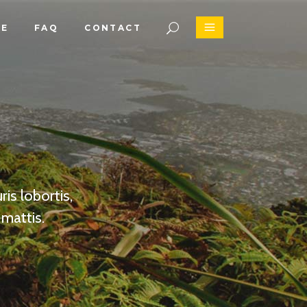
CE
FAQ
CONTACT
s
is lobortis,
mattis.