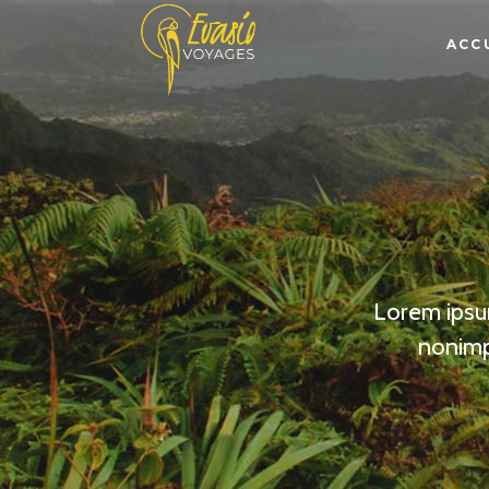
ACC
Lorem ipsum
nonimp