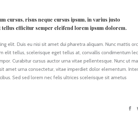
ium cursus, risus neque cursus ipsum, in varius justo
t tellus efficitur semper eleifend lorem ipsum dolorem.
g elit. Duis eu nisi sit amet dui pharetra aliquam. Nunc mattis orc
am elit tellus, scelerisque eget tellus at, convallis condimentum le
empor. Curabitur cursus auctor urna vitae pellentesque. Nunc ut ma
 sit amet urna consectetur, vitae imperdiet dolor elementum. Int
ibus. Sed sed lorem nec felis ultrices scelerisque sit ametus