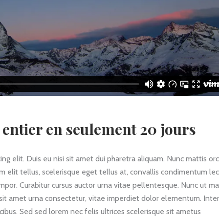
entier en seulement 20 jours
g elit. Duis eu nisi sit amet dui pharetra aliquam. Nunc mattis orc
am elit tellus, scelerisque eget tellus at, convallis condimentum le
empor. Curabitur cursus auctor urna vitae pellentesque. Nunc ut ma
 sit amet urna consectetur, vitae imperdiet dolor elementum. Int
ibus. Sed sed lorem nec felis ultrices scelerisque sit ametus