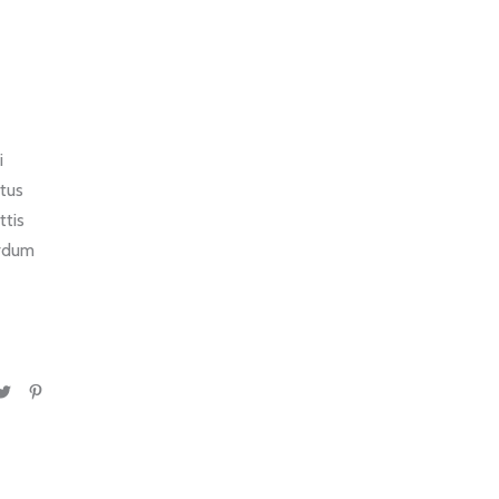
i
ctus
ttis
erdum