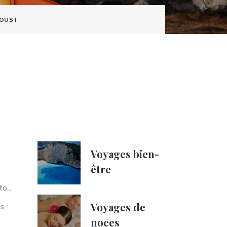
OUS !
Voyages bien-
être
oto…
Voyages de
es
noces